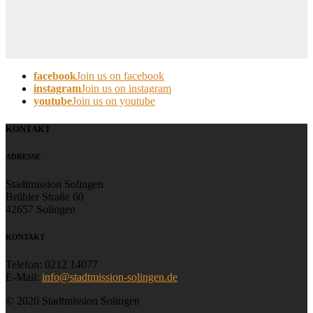
facebook
Join us on facebook
instagram
Join us on instagram
youtube
Join us on youtube
KONTAKT
ADRESSE
Stadtmission Solingen
Brühler Straße 60
42657 Solingen
KONTAKT
Telefon: 0212 14077
E-Mail:
info@stadtmission-solingen.de
© 2020 Stadtmission Solingen